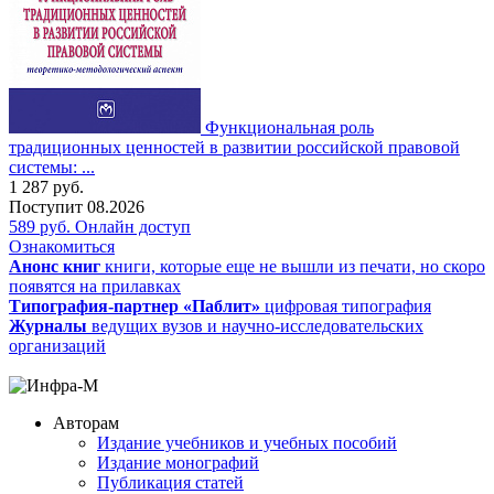
Функциональная роль
традиционных ценностей в развитии российской правовой
системы: ...
1 287
руб.
Поступит
08.2026
589
руб.
Онлайн доступ
Ознакомиться
Анонс книг
книги, которые еще не вышли из печати, но скоро
появятся на прилавках
Типография-партнер «Паблит»
цифровая типография
Журналы
ведущих вузов и научно-исследовательских
организаций
Авторам
Издание учебников и учебных пособий
Издание монографий
Публикация статей