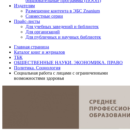
образовательные программы (ПООП)
Издателям
Размещение контента в ЭБС Znanium
Совместные серии
Прайс-листы
Для учебных заведений и библиотек
Для организаций
Для публичных и научных библиотек
Главная страница
Каталог книг и журналов
ТБК
ОБЩЕСТВЕННЫЕ НАУКИ. ЭКОНОМИКА. ПРАВО
Политика. Социология
Социальная работа с лицами с ограниченными
возможностями здоровья