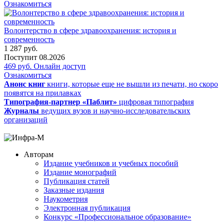
Ознакомиться
Волонтерство в сфере здравоохранения: история и
современность
1 287
руб.
Поступит
08.2026
469
руб.
Онлайн доступ
Ознакомиться
Анонс книг
книги, которые еще не вышли из печати, но скоро
появятся на прилавках
Типография-партнер «Паблит»
цифровая типография
Журналы
ведущих вузов и научно-исследовательских
организаций
Авторам
Издание учебников и учебных пособий
Издание монографий
Публикация статей
Заказные издания
Наукометрия
Электронная публикация
Конкурс «Профессиональное образование»