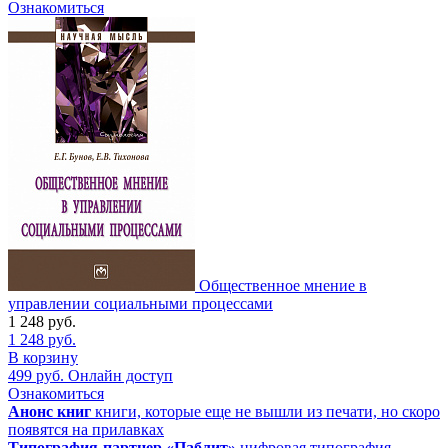
Ознакомиться
Общественное мнение в
управлении социальными процессами
1 248
руб.
1 248
руб.
В корзину
499
руб.
Онлайн доступ
Ознакомиться
Анонс книг
книги, которые еще не вышли из печати, но скоро
появятся на прилавках
Типография-партнер «Паблит»
цифровая типография