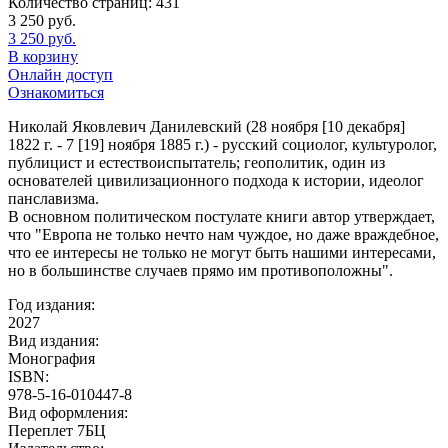
Количество страниц:
431
3 250
руб.
3 250
руб.
В корзину
Онлайн доступ
Ознакомиться
Николай Яковлевич Данилевский (28 ноября [10 декабря]
1822 г. - 7 [19] ноября 1885 г.) - русский социолог, культуролог,
публицист и естествоиспытатель; геополитик, один из
основателей цивилизационного подхода к истории, идеолог
панславизма.
В основном политическом постулате книги автор утверждает,
что "Европа не только нечто нам чуждое, но даже враждебное,
что ее интересы не только не могут быть нашими интересами,
но в большинстве случаев прямо им противоположны".
Год издания:
2027
Вид издания:
Монография
ISBN:
978-5-16-010447-8
Вид оформления:
Переплет 7БЦ