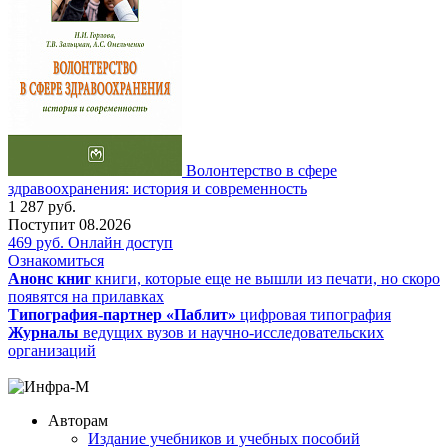
Волонтерство в сфере
здравоохранения: история и современность
1 287
руб.
Поступит
08.2026
469
руб.
Онлайн доступ
Ознакомиться
Анонс книг
книги, которые еще не вышли из печати, но скоро
появятся на прилавках
Типография-партнер «Паблит»
цифровая типография
Журналы
ведущих вузов и научно-исследовательских
организаций
Авторам
Издание учебников и учебных пособий