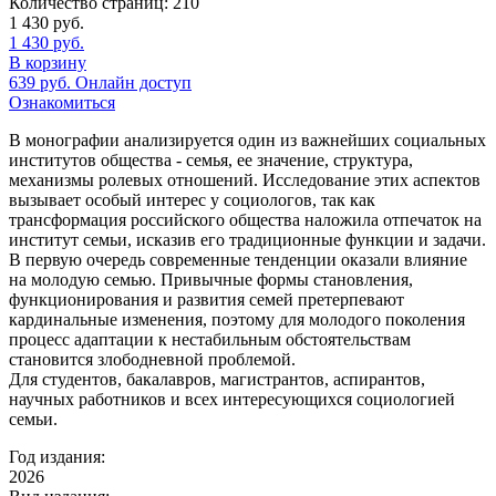
Количество страниц:
210
1 430
руб.
1 430
руб.
В корзину
639
руб.
Онлайн доступ
Ознакомиться
В монографии анализируется один из важнейших социальных
институтов общества - семья, ее значение, структура,
механизмы ролевых отношений. Исследование этих аспектов
вызывает особый интерес у социологов, так как
трансформация российского общества наложила отпечаток на
институт семьи, исказив его традиционные функции и задачи.
В первую очередь современные тенденции оказали влияние
на молодую семью. Привычные формы становления,
функционирования и развития семей претерпевают
кардинальные изменения, поэтому для молодого поколения
процесс адаптации к нестабильным обстоятельствам
становится злободневной проблемой.
Для студентов, бакалавров, магистрантов, аспирантов,
научных работников и всех интересующихся социологией
семьи.
Год издания:
2026