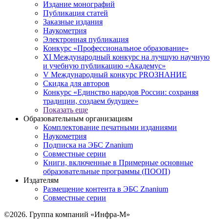
Издание монографий
Публикация статей
Заказные издания
Наукометрия
Электронная публикация
Конкурс «Профессиональное образование»
XI Международный конкурс на лучшую научную
и учебную публикацию «Академус»
V Международный конкурс PROЗНАНИЕ
Скидка для авторов
Конкурс «Единство народов России: сохраняя
традиции, создаем будущее»
Показать еще
Образовательным организациям
Комплектование печатными изданиями
Наукометрия
Подписка на ЭБС Znanium
Совместные серии
Книги, включенные в Примерные основные
образовательные программы (ПООП)
Издателям
Размещение контента в ЭБС Znanium
Совместные серии
©2026. Группа компаний «Инфра-М»