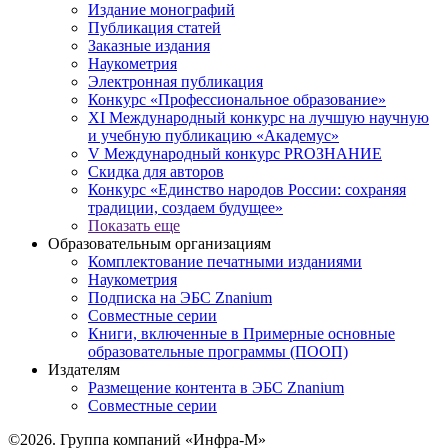
Издание монографий
Публикация статей
Заказные издания
Наукометрия
Электронная публикация
Конкурс «Профессиональное образование»
XI Международный конкурс на лучшую научную
и учебную публикацию «Академус»
V Международный конкурс PROЗНАНИЕ
Скидка для авторов
Конкурс «Единство народов России: сохраняя
традиции, создаем будущее»
Показать еще
Образовательным организациям
Комплектование печатными изданиями
Наукометрия
Подписка на ЭБС Znanium
Совместные серии
Книги, включенные в Примерные основные
образовательные программы (ПООП)
Издателям
Размещение контента в ЭБС Znanium
Совместные серии
©2026. Группа компаний «Инфра-М»