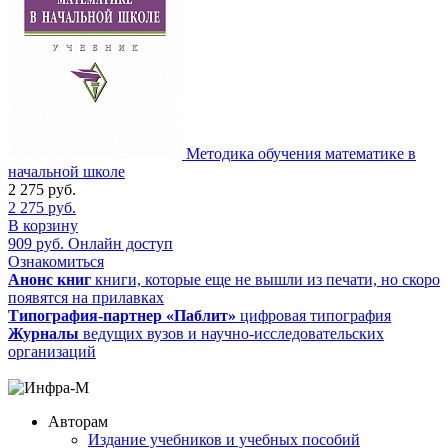
Методика обучения математике в
начальной школе
2 275
руб.
2 275
руб.
В корзину
909
руб.
Онлайн доступ
Ознакомиться
Анонс книг
книги, которые еще не вышли из печати, но скоро
появятся на прилавках
Типография-партнер «Паблит»
цифровая типография
Журналы
ведущих вузов и научно-исследовательских
организаций
Авторам
Издание учебников и учебных пособий