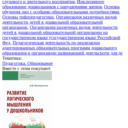
слухового и зрительного восприятия
,
Инклюзивное
образование дошкольников с нарушениями зрения
,
Основы
обучения лиц с особыми образовательными потребностями
,
Основы тифлопедагогики
,
Организация различных видов
деятельности детей в дошкольной образовательной
организации
,
Организация различных видов деятельности
детей в дошкольной образовательной организации на
государственном языке (государственном языке Российской
Фед
,
Педагогическая деятельность по реализации
адаптированных образовательных программ дошкольного
образования и организации развивающей деятльсноти для де
Тематика:
Педагогика. Образование
Вместе с этим покупают