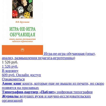
Игра-не-игра обучающая (опыт,
анализ, размышления педагога-игротехника)
1 526
руб.
1 526
руб.
В корзину
609
руб.
Онлайн доступ
Ознакомиться
Анонс книг
книги, которые еще не вышли из печати, но скоро
появятся на прилавках
Типография-партнер «Паблит»
цифровая типография
Журналы
ведущих вузов и научно-исследовательских
организаций