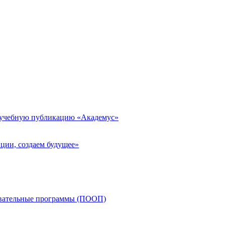
 учебную публикацию «Академус»
ции, создаем будущее»
овательные программы (ПООП)