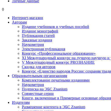
Личные данные
0
Интернет-магазин
Авторам
Издание учебников и учебных пособий
Издание монографий
Публикация статей
Заказные издания
Наукометрия
Электронная публикация
Конкурс «Профессиональное образование»
XI Международный конкурс на лучшую научную и
V Международный конкурс PROЗНАНИЕ
Скидка для авторов
Конкурс «Единство народов России: сохраняя тради
Образовательным организациям
Комплектование печатными изданиями
Наукометрия
Подписка на ЭБС Znanium
Совместные серии
Книги, включенные в Примерные основные образ
Издателям
Размещение контента в ЭБС Znanium