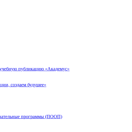
 учебную публикацию «Академус»
ции, создаем будущее»
овательные программы (ПООП)