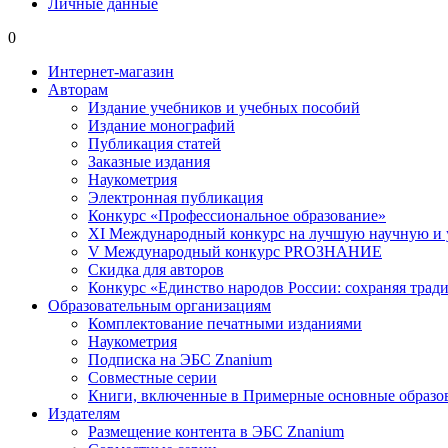
Личные данные
0
Интернет-магазин
Авторам
Издание учебников и учебных пособий
Издание монографий
Публикация статей
Заказные издания
Наукометрия
Электронная публикация
Конкурс «Профессиональное образование»
XI Международный конкурс на лучшую научную и
V Международный конкурс PROЗНАНИЕ
Скидка для авторов
Конкурс «Единство народов России: сохраняя тради
Образовательным организациям
Комплектование печатными изданиями
Наукометрия
Подписка на ЭБС Znanium
Совместные серии
Книги, включенные в Примерные основные образ
Издателям
Размещение контента в ЭБС Znanium