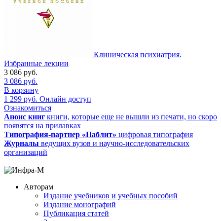
Клиническая психиатрия.
Избранные лекции
3 086
руб.
3 086
руб.
В корзину
1 299
руб.
Онлайн доступ
Ознакомиться
Анонс книг
книги, которые еще не вышли из печати, но скоро
появятся на прилавках
Типография-партнер «Паблит»
цифровая типография
Журналы
ведущих вузов и научно-исследовательских
организаций
Авторам
Издание учебников и учебных пособий
Издание монографий
Публикация статей