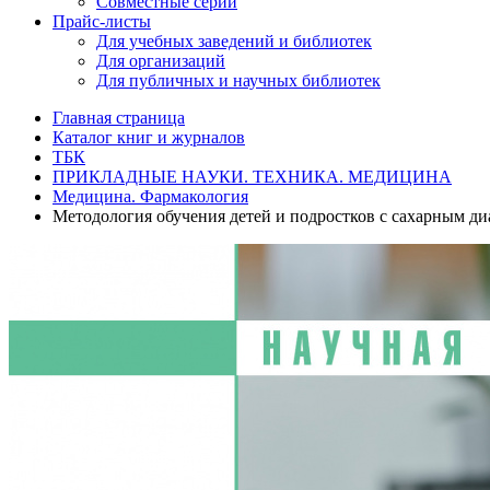
Совместные серии
Прайс-листы
Для учебных заведений и библиотек
Для организаций
Для публичных и научных библиотек
Главная страница
Каталог книг и журналов
ТБК
ПРИКЛАДНЫЕ НАУКИ. ТЕХНИКА. МЕДИЦИНА
Медицина. Фармакология
Методология обучения детей и подростков с сахарным ди