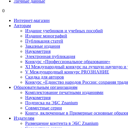
Личные данные
0
Интернет-магазин
Авторам
Издание учебников и учебных пособий
Издание монографий
Публикация статей
Заказные издания
Наукометрия
Электронная публикация
Конкурс «Профессиональное образование»
XI Международный конкурс на лучшую научную и
V Международный конкурс PROЗНАНИЕ
Скидка для авторов
Конкурс «Единство народов России: сохраняя тради
Образовательным организациям
Комплектование печатными изданиями
Наукометрия
Подписка на ЭБС Znanium
Совместные серии
Книги, включенные в Примерные основные образ
Издателям
Размещение контента в ЭБС Znanium