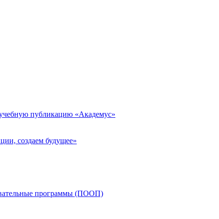
 учебную публикацию «Академус»
ции, создаем будущее»
овательные программы (ПООП)