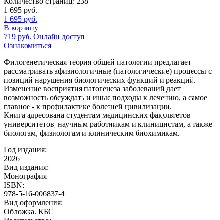
Количество страниц:
238
1 695
руб.
1 695
руб.
В корзину
719
руб.
Онлайн доступ
Ознакомиться
Филогенетическая теория общей патологии предлагает
рассматривать афизиологичные (патологические) процессы с
позиций нарушения биологических функций и реакций.
Изменение восприятия патогенеза заболеваний дает
возможность обсуждать и иные подходы к лечению, а самое
главное - к профилактике болезней цивилизации.
Книга адресована студентам медицинских факультетов
университетов, научным работникам и клиницистам, а также
биологам, физиологам и клиническим биохимикам.
Год издания:
2026
Вид издания:
Монография
ISBN:
978-5-16-006837-4
Вид оформления:
Обложка. КБС