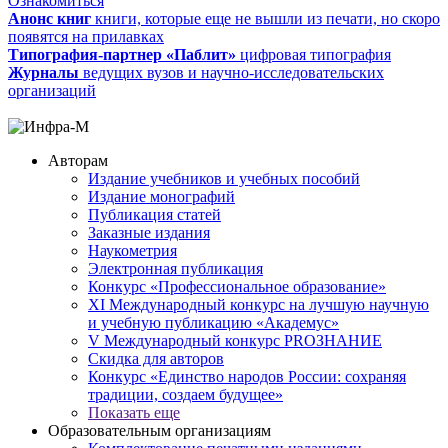
Ознакомиться
Анонс книг
книги, которые еще не вышли из печати, но скоро
появятся на прилавках
Типография-партнер «Паблит»
цифровая типография
Журналы
ведущих вузов и научно-исследовательских
организаций
Авторам
Издание учебников и учебных пособий
Издание монографий
Публикация статей
Заказные издания
Наукометрия
Электронная публикация
Конкурс «Профессиональное образование»
XI Международный конкурс на лучшую научную
и учебную публикацию «Академус»
V Международный конкурс PROЗНАНИЕ
Скидка для авторов
Конкурс «Единство народов России: сохраняя
традиции, создаем будущее»
Показать еще
Образовательным организациям