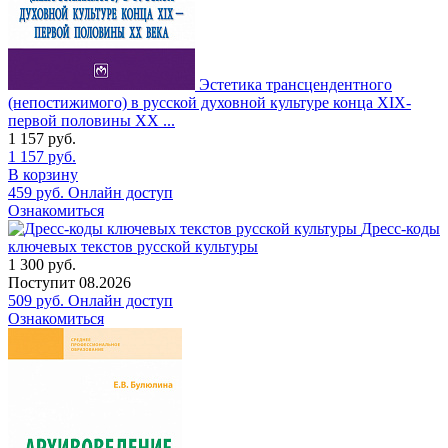
Эстетика трансцендентного
(непостижимого) в русской духовной культуре конца XIX-
первой половины XX ...
1 157
руб.
1 157
руб.
В корзину
459
руб.
Онлайн доступ
Ознакомиться
Дресс-коды
ключевых текстов русской культуры
1 300
руб.
Поступит
08.2026
509
руб.
Онлайн доступ
Ознакомиться