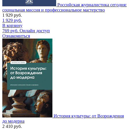
Российская журналистика сегодня:
социальная миссия и профессиональное мастерство
1 929
руб.
1 929
руб.
В корзину
769
руб.
Онлайн доступ
Ознакомиться
История культуры: от Возрождения
до модерна
2 410
руб.