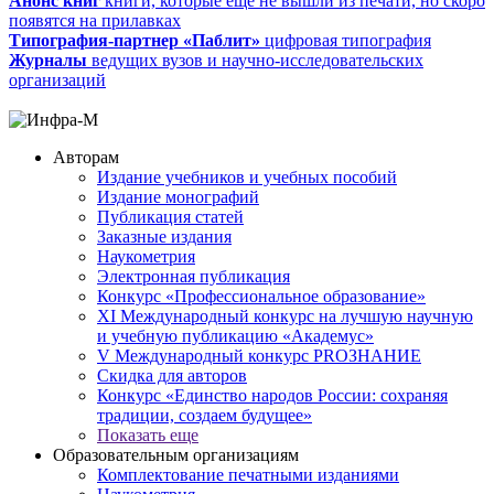
Анонс книг
книги, которые еще не вышли из печати, но скоро
появятся на прилавках
Типография-партнер «Паблит»
цифровая типография
Журналы
ведущих вузов и научно-исследовательских
организаций
Авторам
Издание учебников и учебных пособий
Издание монографий
Публикация статей
Заказные издания
Наукометрия
Электронная публикация
Конкурс «Профессиональное образование»
XI Международный конкурс на лучшую научную
и учебную публикацию «Академус»
V Международный конкурс PROЗНАНИЕ
Скидка для авторов
Конкурс «Единство народов России: сохраняя
традиции, создаем будущее»
Показать еще
Образовательным организациям
Комплектование печатными изданиями