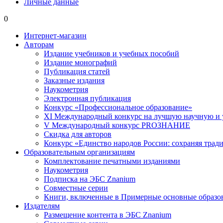
Личные данные
0
Интернет-магазин
Авторам
Издание учебников и учебных пособий
Издание монографий
Публикация статей
Заказные издания
Наукометрия
Электронная публикация
Конкурс «Профессиональное образование»
XI Международный конкурс на лучшую научную и
V Международный конкурс PROЗНАНИЕ
Скидка для авторов
Конкурс «Единство народов России: сохраняя тради
Образовательным организациям
Комплектование печатными изданиями
Наукометрия
Подписка на ЭБС Znanium
Совместные серии
Книги, включенные в Примерные основные образ
Издателям
Размещение контента в ЭБС Znanium