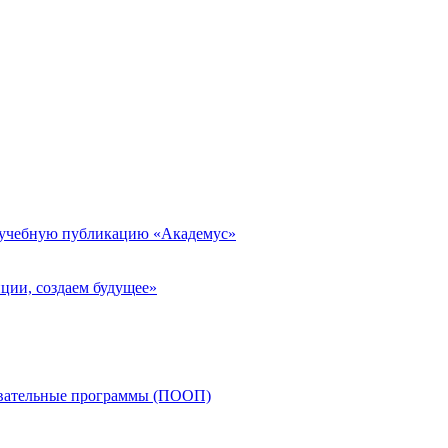
 учебную публикацию «Академус»
ции, создаем будущее»
овательные программы (ПООП)