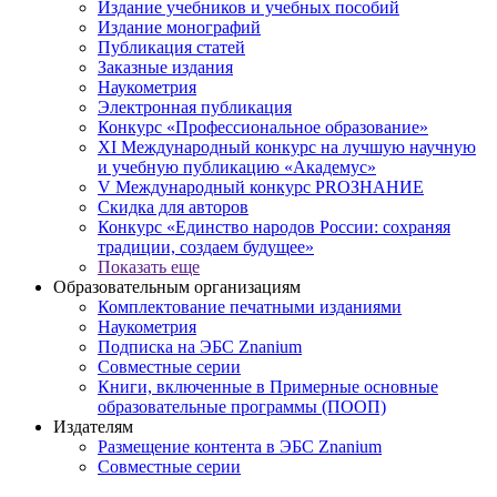
Издание учебников и учебных пособий
Издание монографий
Публикация статей
Заказные издания
Наукометрия
Электронная публикация
Конкурс «Профессиональное образование»
XI Международный конкурс на лучшую научную
и учебную публикацию «Академус»
V Международный конкурс PROЗНАНИЕ
Скидка для авторов
Конкурс «Единство народов России: сохраняя
традиции, создаем будущее»
Показать еще
Образовательным организациям
Комплектование печатными изданиями
Наукометрия
Подписка на ЭБС Znanium
Совместные серии
Книги, включенные в Примерные основные
образовательные программы (ПООП)
Издателям
Размещение контента в ЭБС Znanium
Совместные серии