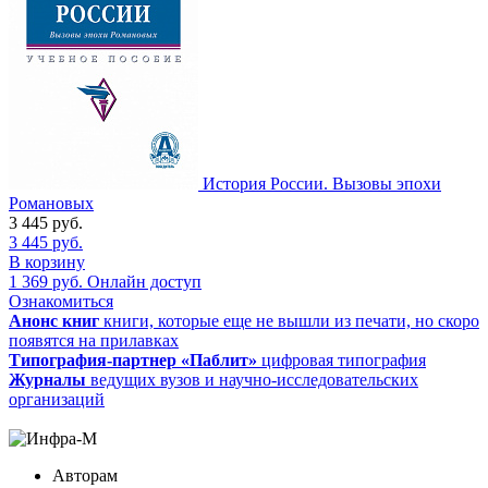
История России. Вызовы эпохи
Романовых
3 445
руб.
3 445
руб.
В корзину
1 369
руб.
Онлайн доступ
Ознакомиться
Анонс книг
книги, которые еще не вышли из печати, но скоро
появятся на прилавках
Типография-партнер «Паблит»
цифровая типография
Журналы
ведущих вузов и научно-исследовательских
организаций
Авторам