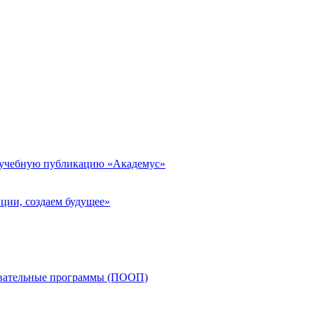
 учебную публикацию «Академус»
ции, создаем будущее»
овательные программы (ПООП)