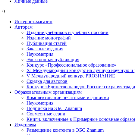
Личные данные
0
Интернет-магазин
Авторам
Издание учебников и учебных пособий
Издание монографий
Публикация статей
Заказные издания
Наукометрия
Электронная публикация
Конкурс «Профессиональное образование»
XI Международный конкурс на лучшую научную и
V Международный конкурс PROЗНАНИЕ
Скидка для авторов
Конкурс «Единство народов России: сохраняя тради
Образовательным организациям
Комплектование печатными изданиями
Наукометрия
Подписка на ЭБС Znanium
Совместные серии
Книги, включенные в Примерные основные образ
Издателям
Размещение контента в ЭБС Znanium