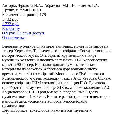
Авторы:
Фролова Н.А., Абрамзон М.Г., Кошеленко Г.А.
Артикул:
259400.10.01
Количество страниц:
178
1 732
руб.
1 732
руб.
В корзину
669
руб.
Онлайн доступ
Ознакомиться
Впервые публикуется каталог античных монет и свинцовых
тессер Херсонеса Таврического из собрания Государственного
исторического музея. Эта одна из крупнейших в мире
музейных коллекций насчитывает почти 1170 херсонесских
монет и 90 тессер. В каталог вошли нумизматические
материалы из раскопок Херсонеса дореволюционного
времени, монеты из собраний Московского Публичного и
Румянцевского музеев, коллекция графа А.С. Уварова. Однако
основу собрания ГИМ составили коллекция П.О. Бурачкова,
приобретенная музеем в конце XIX в., а также коллекции А.С.
Коциевского и Н.Н. Гранд-мезона, подаренные Отделу
нумизматики в 1980-е гг. В книге рассматриваются некоторые
наиболее дискуссионные вопросы херсонесской
нумизматики.
Для историков, археологов, нумизматов, музейных