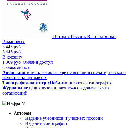
История России. Вызовы эпохи
Романовых
3 445
руб.
3 445
руб.
В корзину
1 369
руб.
Онлайн доступ
Ознакомиться
Анонс книг
книги, которые еще не вышли из печати, но скоро
появятся на прилавках
Типография-партнер «Паблит»
цифровая типография
Журналы
ведущих вузов и научно-исследовательских
организаций
Авторам
Издание учебников и учебных пособий
Издание монографий