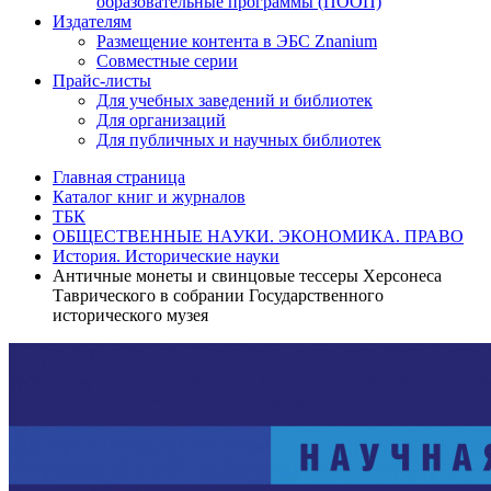
образовательные программы (ПООП)
Издателям
Размещение контента в ЭБС Znanium
Совместные серии
Прайс-листы
Для учебных заведений и библиотек
Для организаций
Для публичных и научных библиотек
Главная страница
Каталог книг и журналов
ТБК
ОБЩЕСТВЕННЫЕ НАУКИ. ЭКОНОМИКА. ПРАВО
История. Исторические науки
Античные монеты и свинцовые тессеры Херсонеса
Таврического в собрании Государственного
исторического музея