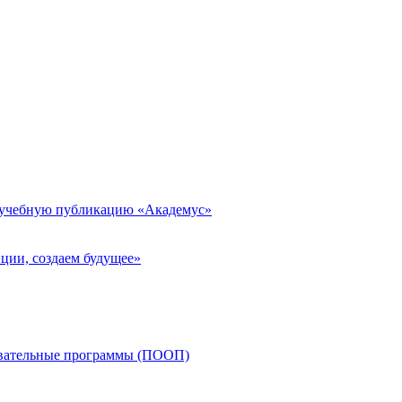
 учебную публикацию «Академус»
ции, создаем будущее»
овательные программы (ПООП)