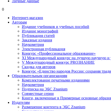
Личные данные
0
Интернет-магазин
Авторам
Издание учебников и учебных пособий
Издание монографий
Публикация статей
Заказные издания
Наукометрия
Электронная публикация
Конкурс «Профессиональное образование»
XI Международный конкурс на лучшую научную и
V Международный конкурс PROЗНАНИЕ
Скидка для авторов
Конкурс «Единство народов России: сохраняя тради
Образовательным организациям
Комплектование печатными изданиями
Наукометрия
Подписка на ЭБС Znanium
Совместные серии
Книги, включенные в Примерные основные образ
Издателям
Размещение контента в ЭБС Znanium