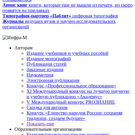
Анонс книг
книги, которые еще не вышли из печати, но скоро
появятся на прилавках
Типография-партнер «Паблит»
цифровая типография
Журналы
ведущих вузов и научно-исследовательских
организаций
Авторам
Издание учебников и учебных пособий
Издание монографий
Публикация статей
Заказные издания
Наукометрия
Электронная публикация
Конкурс «Профессиональное образование»
XI Международный конкурс на лучшую научную
и учебную публикацию «Академус»
V Международный конкурс PROЗНАНИЕ
Скидка для авторов
Конкурс «Единство народов России: сохраняя
традиции, создаем будущее»
Показать еще
Образовательным организациям
Комплектование печатными изданиями