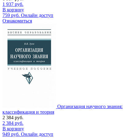
1 937
руб.
В корзину
759
руб.
Онлайн доступ
Ознакомиться
Организация научного знания:
классификация и теория
2 384
руб.
2 384
руб.
В корзину
949
руб.
Онлайн доступ