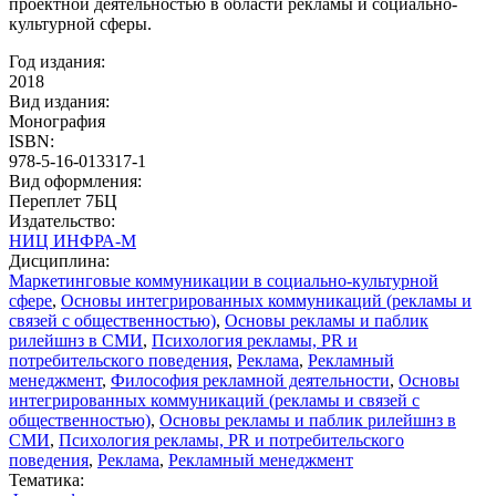
проектной деятельностью в области рекламы и социально-
культурной сферы.
Год издания:
2018
Вид издания:
Монография
ISBN:
978-5-16-013317-1
Вид оформления:
Переплет 7БЦ
Издательство:
НИЦ ИНФРА-М
Дисциплина:
Маркетинговые коммуникации в социально-культурной
сфере
,
Основы интегрированных коммуникаций (рекламы и
связей с общественностью)
,
Основы рекламы и паблик
рилейшнз в СМИ
,
Психология рекламы, PR и
потребительского поведения
,
Реклама
,
Рекламный
менеджмент
,
Философия рекламной деятельности
,
Основы
интегрированных коммуникаций (рекламы и связей с
общественностью)
,
Основы рекламы и паблик рилейшнз в
СМИ
,
Психология рекламы, PR и потребительского
поведения
,
Реклама
,
Рекламный менеджмент
Тематика: