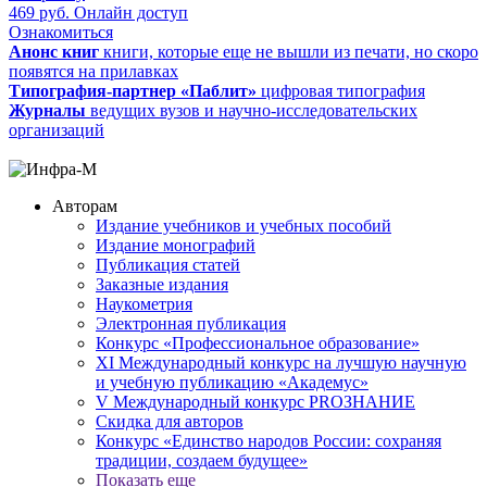
469
руб.
Онлайн доступ
Ознакомиться
Анонс книг
книги, которые еще не вышли из печати, но скоро
появятся на прилавках
Типография-партнер «Паблит»
цифровая типография
Журналы
ведущих вузов и научно-исследовательских
организаций
Авторам
Издание учебников и учебных пособий
Издание монографий
Публикация статей
Заказные издания
Наукометрия
Электронная публикация
Конкурс «Профессиональное образование»
XI Международный конкурс на лучшую научную
и учебную публикацию «Академус»
V Международный конкурс PROЗНАНИЕ
Скидка для авторов
Конкурс «Единство народов России: сохраняя
традиции, создаем будущее»
Показать еще