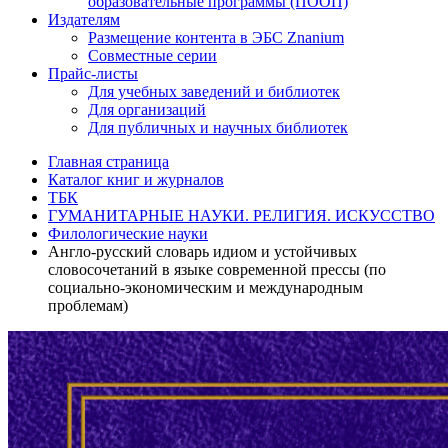
образовательные программы (ПООП)
Издателям
Размещение контента в ЭБС Znanium
Совместные серии
Прайс-листы
Для учебных заведений и библиотек
Для организаций
Для публичных и научных библиотек
Главная страница
Каталог книг и журналов
ТБК
ГУМАНИТАРНЫЕ НАУКИ. РЕЛИГИЯ. ИСКУССТВО
Филологические науки
Англо-русский словарь идиом и устойчивых
словосочетаний в языке современной прессы (по
социально-экономическим и международным
проблемам)