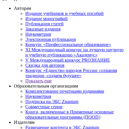
Авторам
Издание учебников и учебных пособий
Издание монографий
Публикация статей
Заказные издания
Наукометрия
Электронная публикация
Конкурс «Профессиональное образование»
XI Международный конкурс на лучшую научную
и учебную публикацию «Академус»
V Международный конкурс PROЗНАНИЕ
Скидка для авторов
Конкурс «Единство народов России: сохраняя
традиции, создаем будущее»
Показать еще
Образовательным организациям
Комплектование печатными изданиями
Наукометрия
Подписка на ЭБС Znanium
Совместные серии
Книги, включенные в Примерные основные
образовательные программы (ПООП)
Издателям
Размещение контента в ЭБС Znanium