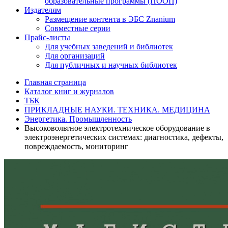
образовательные программы (ПООП)
Издателям
Размещение контента в ЭБС Znanium
Совместные серии
Прайс-листы
Для учебных заведений и библиотек
Для организаций
Для публичных и научных библиотек
Главная страница
Каталог книг и журналов
ТБК
ПРИКЛАДНЫЕ НАУКИ. ТЕХНИКА. МЕДИЦИНА
Энергетика. Промышленность
Высоковольтное электротехническое оборудование в
электроэнергетических системах: диагностика, дефекты,
повреждаемость, мониторинг