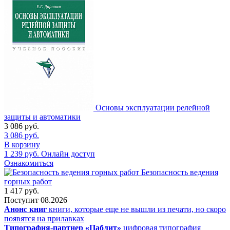
Основы эксплуатации релейной
защиты и автоматики
3 086
руб.
3 086
руб.
В корзину
1 239
руб.
Онлайн доступ
Ознакомиться
Безопасность ведения
горных работ
1 417
руб.
Поступит
08.2026
Анонс книг
книги, которые еще не вышли из печати, но скоро
появятся на прилавках
Типография-партнер «Паблит»
цифровая типография