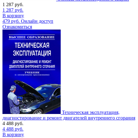
1 287
руб.
1 287
руб.
В корзину
479
руб.
Онлайн доступ
Ознакомиться
Техническая эксплуатация,
диагностирование и ремонт двигателей внутреннего сгорания
4 488
руб.
4 488
руб.
В корзину