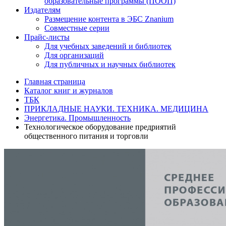
образовательные программы (ПООП)
Издателям
Размещение контента в ЭБС Znanium
Совместные серии
Прайс-листы
Для учебных заведений и библиотек
Для организаций
Для публичных и научных библиотек
Главная страница
Каталог книг и журналов
ТБК
ПРИКЛАДНЫЕ НАУКИ. ТЕХНИКА. МЕДИЦИНА
Энергетика. Промышленность
Технологическое оборудование предриятий
общественного питания и торговли