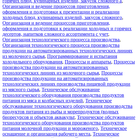
горячих блюд, кулинарных изделий, закусок сложного а
,
Организация и ведение процессов приготовления,
оформления и подготовки к презентации и реализации
холодных блюд, кулинарных изделий, закусок сложного
,
Организация и ведение процессов приготовления,
оформления и подготовки к реализации холодных и горячих
десертов, напитков сложного ассортимента с учет
,
Организация технологического процесса производства
,
Организация технологического процесса производства
продукции на автоматизированных технологических линиях
из молочного сырья
,
Программирование и испытания
холодильного оборудования
,
Процессы и аппараты
,
Процессы
производства продукции на автоматизированных
технологических линиях из молочного сырья
,
Процессы
производства продукции на автоматизированных
технологических линиях производства пищевой продукции
из мясного сырья
,
Техническое обслуживание
технологического оборудования производства продуктов
питания из мяса и колбасных изделий
,
Техническое
обслуживание технологического оборудования производства
продуктов питания из рыбы и морепродуктов (водных
биоресурсов и объектов аквакульт
,
Техническое обслуживание
технологического оборудования производства продуктов
питания молочной продукции и мороженого
,
Техническое
оснащение и организация рабочего места
,
Техническое