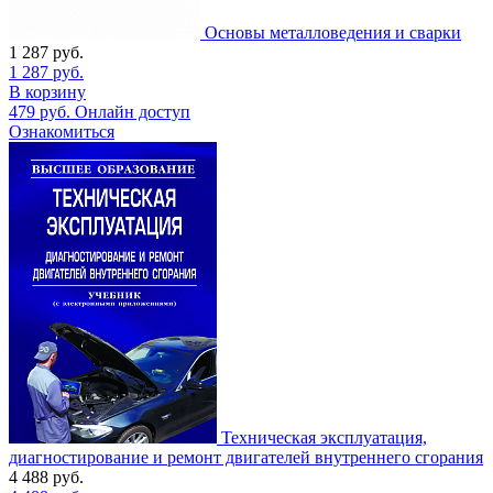
Основы металловедения и сварки
1 287
руб.
1 287
руб.
В корзину
479
руб.
Онлайн доступ
Ознакомиться
Техническая эксплуатация,
диагностирование и ремонт двигателей внутреннего сгорания
4 488
руб.