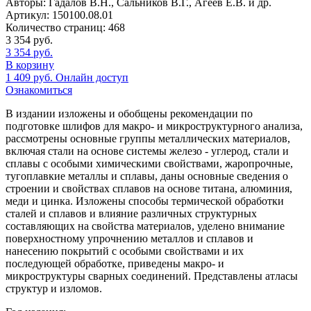
Авторы:
Гадалов В.Н., Сальников В.Г., Агеев Е.В. и др.
Артикул:
150100.08.01
Количество страниц:
468
3 354
руб.
3 354
руб.
В корзину
1 409
руб.
Онлайн доступ
Ознакомиться
В издании изложены и обобщены рекомендации по
подготовке шлифов для макро- и микроструктурного анализа,
рассмотрены основные группы металлических материалов,
включая стали на основе системы железо - углерод, стали и
сплавы с особыми химическими свойствами, жаропрочные,
тугоплавкие металлы и сплавы, даны основные сведения о
строении и свойствах сплавов на основе титана, алюминия,
меди и цинка. Изложены способы термической обработки
сталей и сплавов и влияние различных структурных
составляющих на свойства материалов, уделено внимание
поверхностному упрочнению металлов и сплавов и
нанесению покрытий с особыми свойствами и их
последующей обработке, приведены макро- и
микроструктуры сварных соединений. Представлены атласы
структур и изломов.