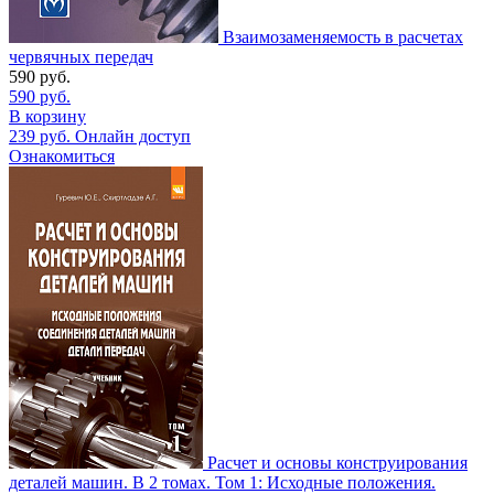
Взаимозаменяемость в расчетах
червячных передач
590
руб.
590
руб.
В корзину
239
руб.
Онлайн доступ
Ознакомиться
Расчет и основы конструирования
деталей машин. В 2 томах. Том 1: Исходные положения.