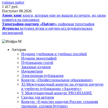
горных работ
1 417
руб.
Поступит
08.2026
Анонс книг
книги, которые еще не вышли из печати, но скоро
появятся на прилавках
Типография-партнер «Паблит»
цифровая типография
Журналы
ведущих вузов и научно-исследовательских
организаций
Авторам
Издание учебников и учебных пособий
Издание монографий
Публикация статей
Заказные издания
Наукометрия
Электронная публикация
Конкурс «Профессиональное образование»
XI Международный конкурс на лучшую научную
и учебную публикацию «Академус»
V Международный конкурс PROЗНАНИЕ
Скидка для авторов
Конкурс «Единство народов России: сохраняя
традиции, создаем будущее»