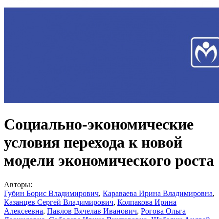
Социально-экономические
условия перехода к новой
модели экономического роста
Авторы:
Губин Борис Владимирович
,
Караваева Ирина Владимировна
,
Казанцев Сергей Владимирович
,
Колпакова Ирина
Алексеевна
,
Павлов Вячелав Иванович
,
Рогова Ольга