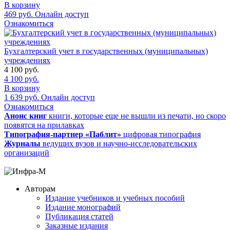
В корзину
469
руб.
Онлайн доступ
Ознакомиться
Бухгалтерский учет в государственных (муниципальных)
учреждениях
4 100
руб.
4 100
руб.
В корзину
1 639
руб.
Онлайн доступ
Ознакомиться
Анонс книг
книги, которые еще не вышли из печати, но скоро
появятся на прилавках
Типография-партнер «Паблит»
цифровая типография
Журналы
ведущих вузов и научно-исследовательских
организаций
Авторам
Издание учебников и учебных пособий
Издание монографий
Публикация статей
Заказные издания