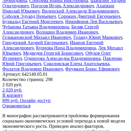
Леонидовна
,
Соболева Ирина Викторовна
,
Шабалин Андрей
Ольгердович
,
Погосов Игорь Александрович
,
Ахапкин
Николай Юрьевич
,
Виленский Александр Владимирович
,
Соболев Эдуард Неньевич
,
Сорокин Дмитрий Евгеньевич
,
Бухвальд Евгений Моисеевич
,
Никифоров Лев Васильевич
,
Чубарова Татьяна Владимировна
,
Биляк Сергей
Александрович
,
Волошин Владимир Иванович
,
Гельвановский Михаил Иванович
,
Голанд Юрий Маркович
,
Городецкий Андрей Евгеньевич
,
Иванов Евгений
Александрович
,
Курнова Нина Владимировна
,
Лев Михаил
Юрьевич
,
Медведев Георгий Борисович
,
Обухов Олег
Игоревич
,
Одинцова Александра Владимировна
,
Павленко
Юрий Григорьевич
,
Соколовская Елена Анатольевна
,
Филатов Владимир Иванович
,
Фрумкин Борис Ефимович
Артикул:
642149.05.01
Количество страниц:
298
2 020
руб.
2 020
руб.
В корзину
899
руб.
Онлайн доступ
Ознакомиться
В монографии рассматриваются проблемы формирования
социально-экономических условий перехода к новой модели
экономического роста. Приведен анализ факторов,