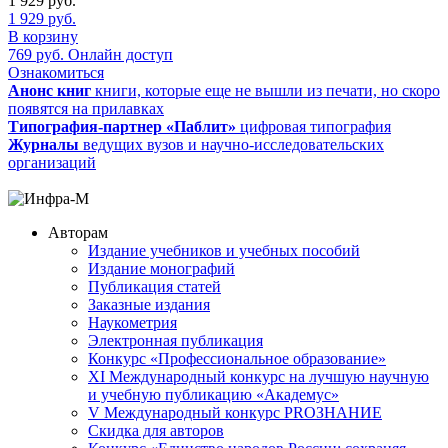
1 929
руб.
1 929
руб.
В корзину
769
руб.
Онлайн доступ
Ознакомиться
Анонс книг
книги, которые еще не вышли из печати, но скоро
появятся на прилавках
Типография-партнер «Паблит»
цифровая типография
Журналы
ведущих вузов и научно-исследовательских
организаций
Авторам
Издание учебников и учебных пособий
Издание монографий
Публикация статей
Заказные издания
Наукометрия
Электронная публикация
Конкурс «Профессиональное образование»
XI Международный конкурс на лучшую научную
и учебную публикацию «Академус»
V Международный конкурс PROЗНАНИЕ
Скидка для авторов