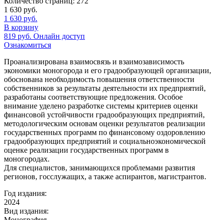
Количество страниц:
272
1 630
руб.
1 630
руб.
В корзину
819
руб.
Онлайн доступ
Ознакомиться
Проанализирована взаимосвязь и взаимозависимость
экономики моногорода и его градообразующей организации,
обоснована необходимость повышения ответственности
собственников за результаты деятельности их предприятий,
разработаны соответствующие предложения. Особое
внимание уделено разработке системы критериев оценки
финансовой устойчивости градообразующих предприятий,
методологическим основам оценки результатов реализации
государственных программ по финансовому оздоровлению
градообразующих предприятий и социальноэкономической
оценке реализации государственных программ в
моногородах.
Для специалистов, занимающихся проблемами развития
регионов, госслужащих, а также аспирантов, магистрантов.
Год издания:
2024
Вид издания:
Монография