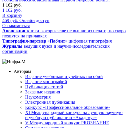
1 162
руб.
1 162
руб.
В корзину
469
руб.
Онлайн доступ
Ознакомиться
Анонс книг
книги, которые еще не вышли из печати, но скоро
появятся на прилавках
Типография-партнер «Паблит»
цифровая типография
Журналы
ведущих вузов и научно-исследовательских
организаций
Авторам
Издание учебников и учебных пособий
Издание монографий
Публикация статей
Заказные издания
Наукометрия
Электронная публикация
Конкурс «Профессиональное образование»
XI Международный конкурс на лучшую научную
и учебную публикацию «Академус»
V Международный конкурс PROЗНАНИЕ
Скидка для авторов