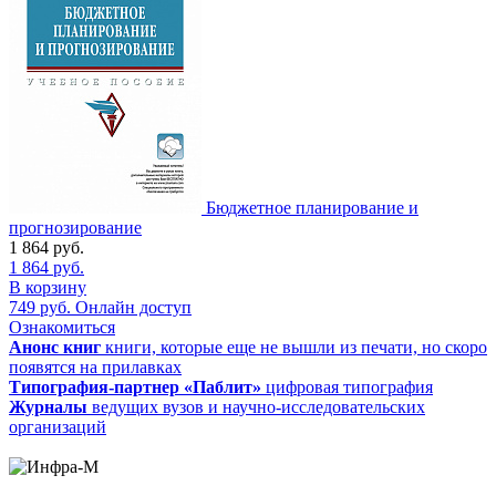
Бюджетное планирование и
прогнозирование
1 864
руб.
1 864
руб.
В корзину
749
руб.
Онлайн доступ
Ознакомиться
Анонс книг
книги, которые еще не вышли из печати, но скоро
появятся на прилавках
Типография-партнер «Паблит»
цифровая типография
Журналы
ведущих вузов и научно-исследовательских
организаций