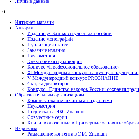
Личные данные
0
Интернет-магазин
Авторам
Издание учебников и учебных пособий
Издание монографий
Публикация статей
Заказные издания
Наукометрия
Электронная публикация
Конкурс «Профессиональное образование»
XI Международный конкурс на лучшую научную и
V Международный конкурс PROЗНАНИЕ
Скидка для авторов
Конкурс «Единство народов России: сохраняя тради
Образовательным организациям
Комплектование печатными изданиями
Наукометрия
Подписка на ЭБС Znanium
Совместные серии
Книги, включенные в Примерные основные образ
Издателям
Размещение контента в ЭБС Znanium