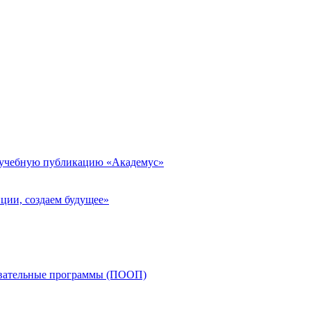
 учебную публикацию «Академус»
ции, создаем будущее»
овательные программы (ПООП)