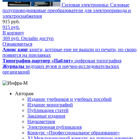
Силовая электроника: Силовые
полупроводниковые преобразователи для электропривода и
электроснабжения
915
руб.
915
руб.
В корзину
369
руб.
Онлайн доступ
Ознакомиться
Анонс книг
книги, которые еще не вышли из печати, но скоро
появятся на прилавках
Типография-партнер «Паблит»
цифровая типография
Журналы
ведущих вузов и научно-исследовательских
организаций
Авторам
Издание учебников и учебных пособий
Издание монографий
Публикация статей
Заказные издания
Наукометрия
Электронная публикация
Конкурс «Профессиональное образование»
XI Международный конкурс на лучшую научную