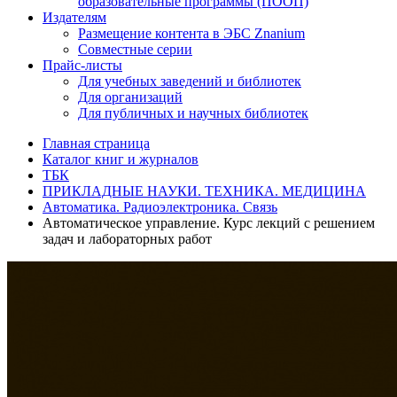
образовательные программы (ПООП)
Издателям
Размещение контента в ЭБС Znanium
Совместные серии
Прайс-листы
Для учебных заведений и библиотек
Для организаций
Для публичных и научных библиотек
Главная страница
Каталог книг и журналов
ТБК
ПРИКЛАДНЫЕ НАУКИ. ТЕХНИКА. МЕДИЦИНА
Автоматика. Радиоэлектроника. Связь
Автоматическое управление. Курс лекций с решением
задач и лабораторных работ