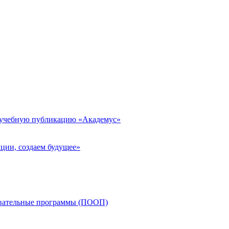
 учебную публикацию «Академус»
ции, создаем будущее»
овательные программы (ПООП)